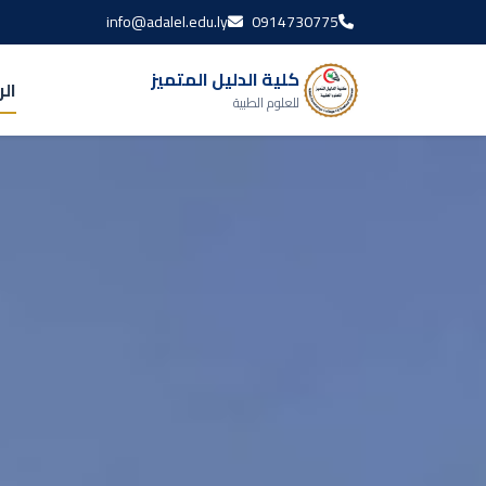
info@adalel.edu.ly
0914730775
كلية الدليل المتميز
ال
للعلوم الطبية