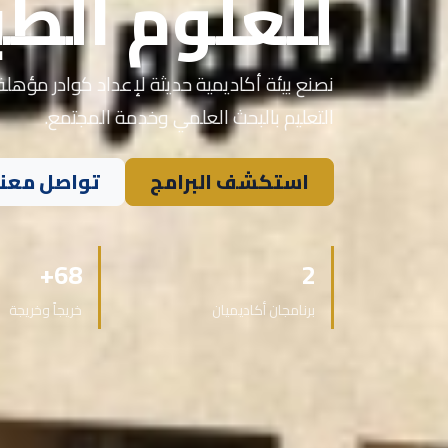
للعلوم الطب
نصنع بيئة أكاديمية حديثة لإعداد كوادر مؤهلة 
التعليم بالبحث العلمي وخدمة المجتمع.
استكشف البرامج
تواصل معنا
68+
2
برنامجان أكاديميان
خريجاً وخريجة