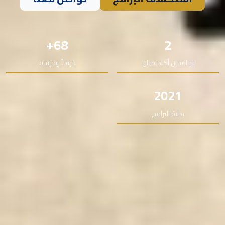
68+
2
برنامجان أكاديميان
خريجاً وخريجة
2021
بداية البرامج