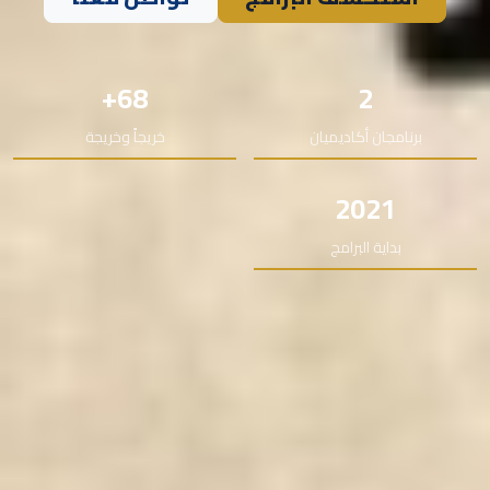
68+
2
برنامجان أكاديميان
خريجاً وخريجة
2021
بداية البرامج