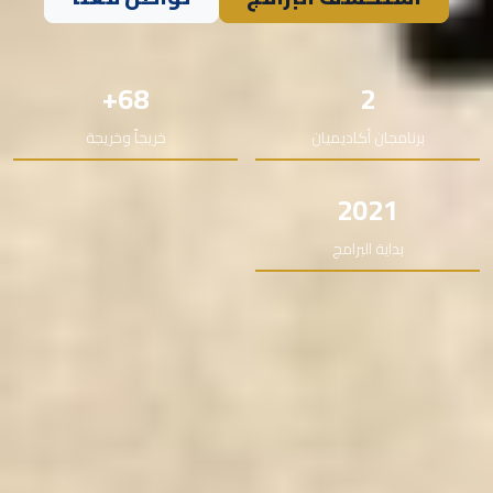
68+
2
برنامجان أكاديميان
خريجاً وخريجة
2021
بداية البرامج