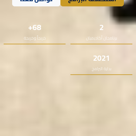
68+
2
برنامجان أكاديميان
خريجاً وخريجة
2021
بداية البرامج