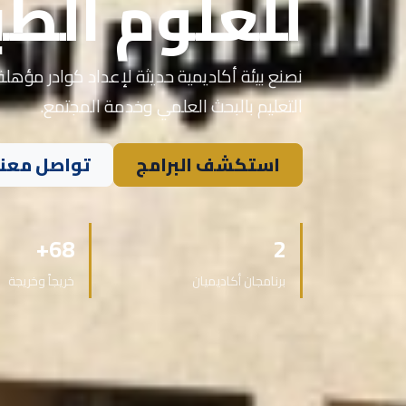
للعلوم الطب
نصنع بيئة أكاديمية حديثة لإعداد كوادر مؤهلة 
التعليم بالبحث العلمي وخدمة المجتمع.
استكشف البرامج
تواصل معنا
68+
2
برنامجان أكاديميان
خريجاً وخريجة