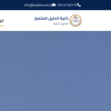
info@adalel.edu.ly
0914730775
كلية الدليل المتميز
ال
للعلوم الطبية