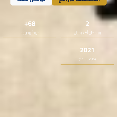
68+
2
برنامجان أكاديميان
خريجاً وخريجة
2021
بداية البرامج