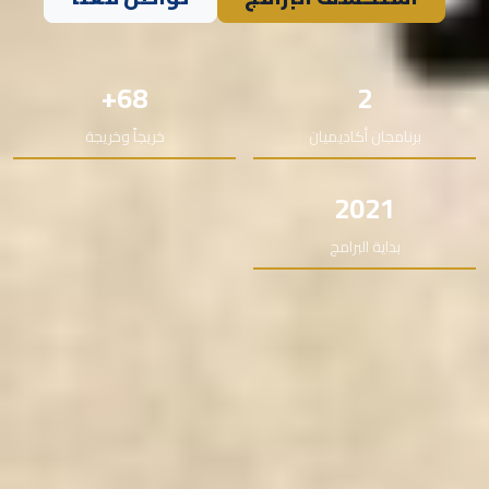
68+
2
برنامجان أكاديميان
خريجاً وخريجة
2021
بداية البرامج