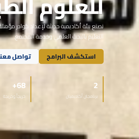
للعلوم الطب
نصنع بيئة أكاديمية حديثة لإعداد كوادر مؤهلة 
التعليم بالبحث العلمي وخدمة المجتمع.
استكشف البرامج
تواصل معنا
68+
2
برنامجان أكاديميان
خريجاً وخريجة