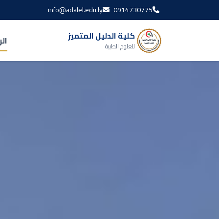
info@adalel.edu.ly
0914730775
كلية الدليل المتميز
ال
للعلوم الطبية