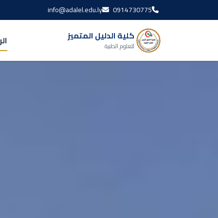
info@adalel.edu.ly
0914730775
كلية الدليل المتميز
ال
للعلوم الطبية