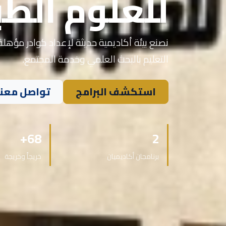
للعلوم الطب
نصنع بيئة أكاديمية حديثة لإعداد كوادر مؤهلة 
التعليم بالبحث العلمي وخدمة المجتمع.
استكشف البرامج
تواصل معنا
68+
2
برنامجان أكاديميان
خريجاً وخريجة