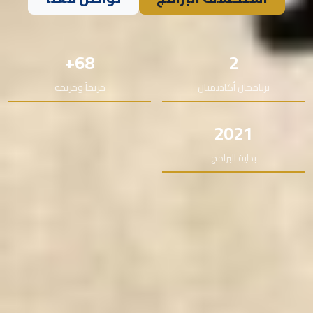
68+
2
برنامجان أكاديميان
خريجاً وخريجة
2021
بداية البرامج