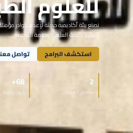
للعلوم الطب
نصنع بيئة أكاديمية حديثة لإعداد كوادر مؤهلة 
التعليم بالبحث العلمي وخدمة المجتمع.
استكشف البرامج
تواصل معنا
68+
2
برنامجان أكاديميان
خريجاً وخريجة