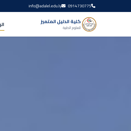
info@adalel.edu.ly
0914730775
كلية الدليل المتميز
ال
للعلوم الطبية