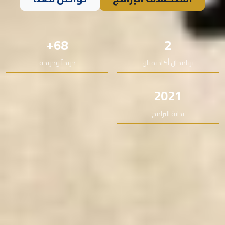
68+
2
برنامجان أكاديميان
خريجاً وخريجة
2021
بداية البرامج