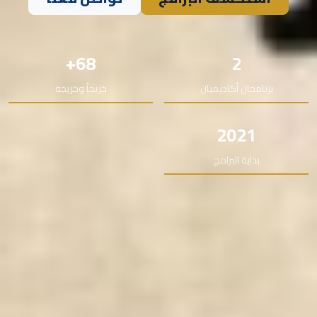
68+
2
برنامجان أكاديميان
خريجاً وخريجة
2021
بداية البرامج