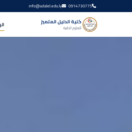
info@adalel.edu.ly
0914730775
كلية الدليل المتميز
ال
للعلوم الطبية