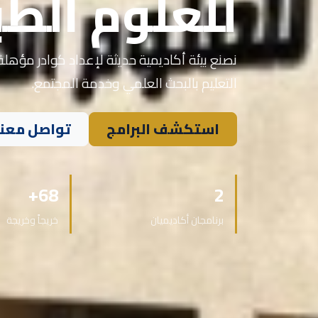
للعلوم الطب
نصنع بيئة أكاديمية حديثة لإعداد كوادر مؤهلة 
التعليم بالبحث العلمي وخدمة المجتمع.
استكشف البرامج
تواصل معنا
68+
2
برنامجان أكاديميان
خريجاً وخريجة