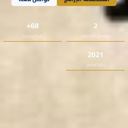
68+
2
برنامجان أكاديميان
خريجاً وخريجة
2021
بداية البرامج