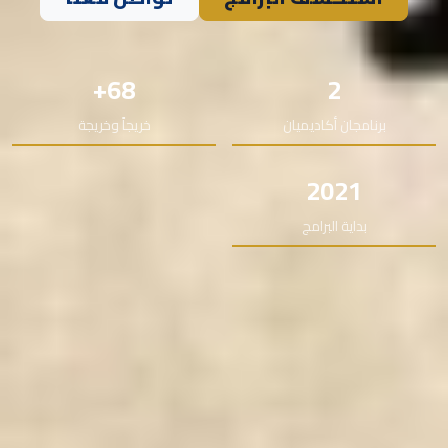
68+
2
برنامجان أكاديميان
خريجاً وخريجة
2021
بداية البرامج