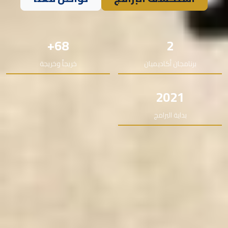
68+
2
برنامجان أكاديميان
خريجاً وخريجة
2021
بداية البرامج