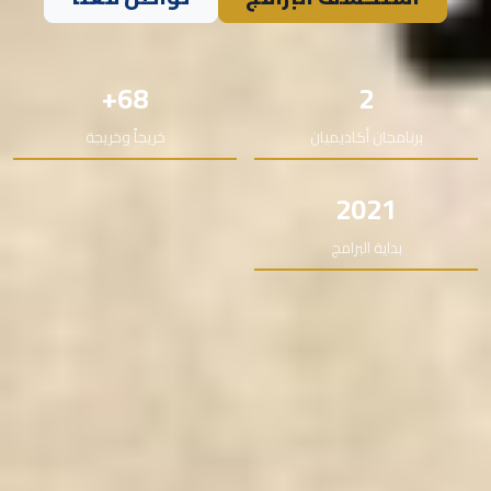
68+
2
برنامجان أكاديميان
خريجاً وخريجة
2021
بداية البرامج