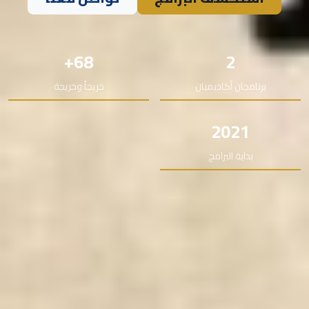
68+
2
برنامجان أكاديميان
خريجاً وخريجة
2021
بداية البرامج