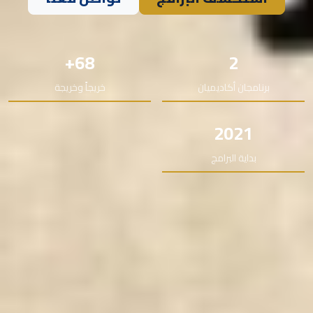
68+
2
برنامجان أكاديميان
خريجاً وخريجة
2021
بداية البرامج