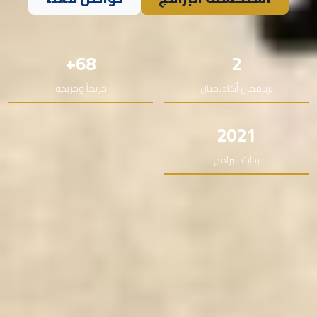
68+
2
برنامجان أكاديميان
خريجاً وخريجة
2021
بداية البرامج