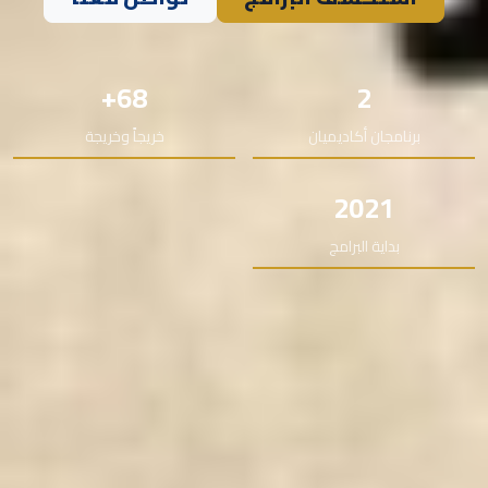
68+
2
برنامجان أكاديميان
خريجاً وخريجة
2021
بداية البرامج