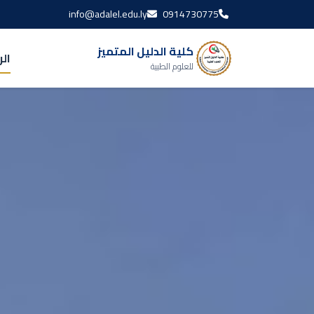
info@adalel.edu.ly
0914730775
كلية الدليل المتميز
ال
للعلوم الطبية