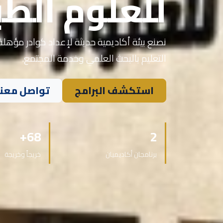
للعلوم الطب
نصنع بيئة أكاديمية حديثة لإعداد كوادر مؤهلة 
التعليم بالبحث العلمي وخدمة المجتمع.
استكشف البرامج
تواصل معنا
68+
2
برنامجان أكاديميان
خريجاً وخريجة