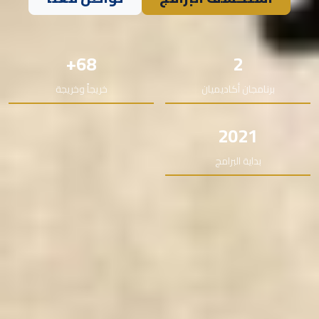
68+
2
برنامجان أكاديميان
خريجاً وخريجة
2021
بداية البرامج