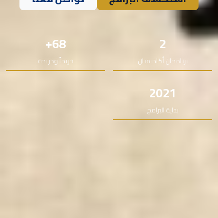
68+
2
برنامجان أكاديميان
خريجاً وخريجة
2021
بداية البرامج