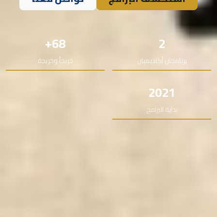
68+
2
برنامجان أكاديميان
خريجاً وخريجة
2021
بداية البرامج