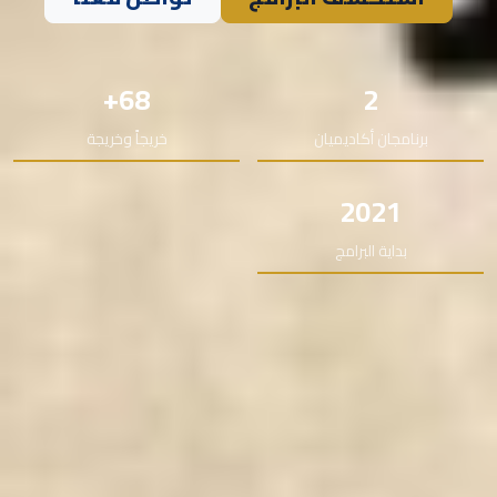
68+
2
برنامجان أكاديميان
خريجاً وخريجة
2021
بداية البرامج