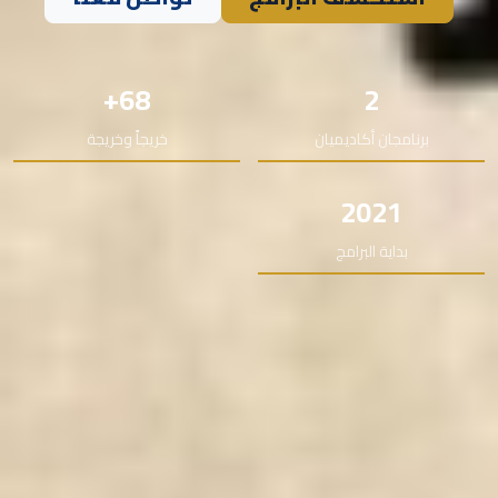
68+
2
برنامجان أكاديميان
خريجاً وخريجة
2021
بداية البرامج