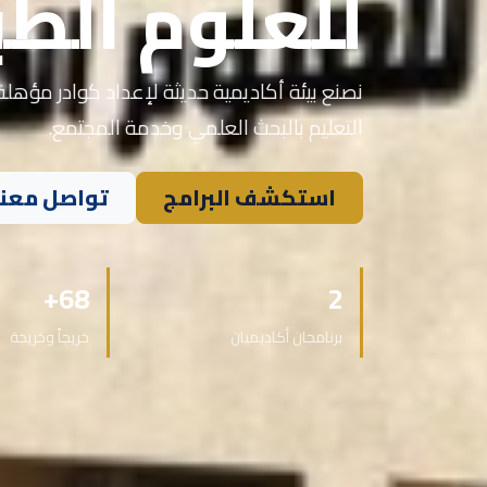
للعلوم الطب
نصنع بيئة أكاديمية حديثة لإعداد كوادر مؤهلة 
التعليم بالبحث العلمي وخدمة المجتمع.
استكشف البرامج
تواصل معنا
68+
2
برنامجان أكاديميان
خريجاً وخريجة