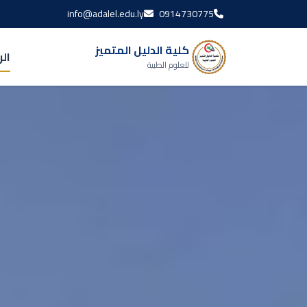
info@adalel.edu.ly
0914730775
كلية الدليل المتميز
ال
للعلوم الطبية