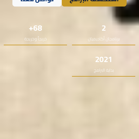
68+
2
برنامجان أكاديميان
خريجاً وخريجة
2021
بداية البرامج