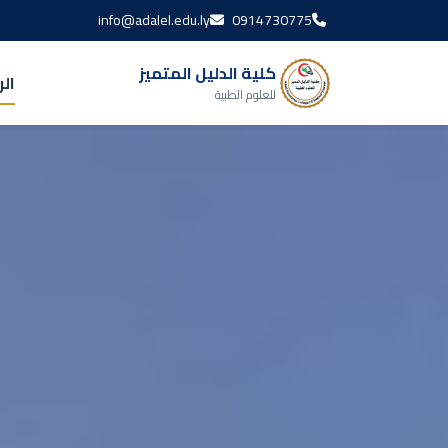
info@adalel.edu.ly
0914730775
كلية الدليل المتميز
ال
للعلوم الطبية