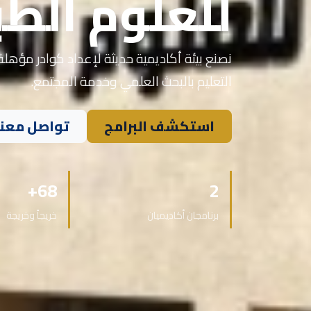
للعلوم الطب
نصنع بيئة أكاديمية حديثة لإعداد كوادر مؤهلة 
التعليم بالبحث العلمي وخدمة المجتمع.
استكشف البرامج
تواصل معنا
68+
2
برنامجان أكاديميان
خريجاً وخريجة