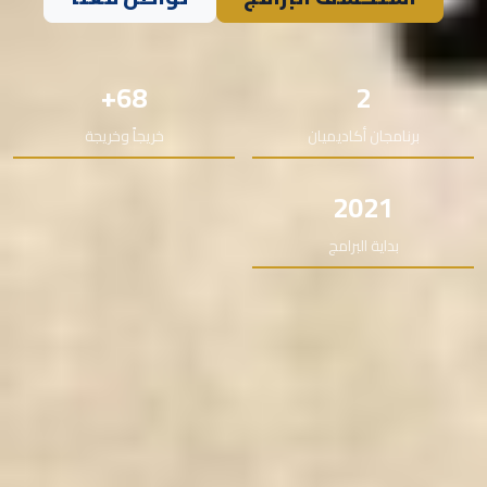
68+
2
برنامجان أكاديميان
خريجاً وخريجة
2021
بداية البرامج