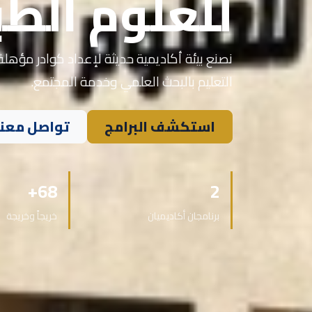
للعلوم الطب
نصنع بيئة أكاديمية حديثة لإعداد كوادر مؤهلة 
التعليم بالبحث العلمي وخدمة المجتمع.
استكشف البرامج
تواصل معنا
68+
2
برنامجان أكاديميان
خريجاً وخريجة