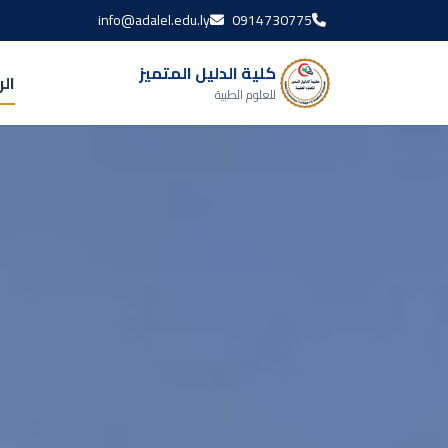
info@adalel.edu.ly
0914730775
كلية الدليل المتميز
ال
للعلوم الطبية