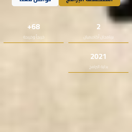
68+
2
برنامجان أكاديميان
خريجاً وخريجة
2021
بداية البرامج