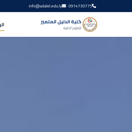
info@adalel.edu.ly
0914730775
كلية الدليل المتميز
ال
للعلوم الطبية