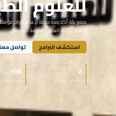
للعلوم الطب
نصنع بيئة أكاديمية حديثة لإعداد كوادر مؤهلة 
التعليم بالبحث العلمي وخدمة المجتمع.
استكشف البرامج
تواصل معنا
68+
2
برنامجان أكاديميان
خريجاً وخريجة