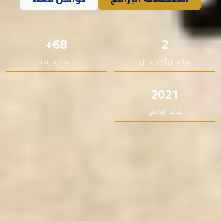
68+
2
برنامجان أكاديميان
خريجاً وخريجة
2021
بداية البرامج