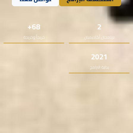
68+
2
برنامجان أكاديميان
خريجاً وخريجة
2021
بداية البرامج