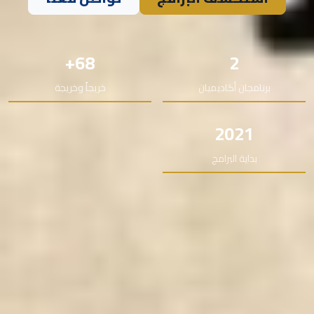
68+
2
برنامجان أكاديميان
خريجاً وخريجة
2021
بداية البرامج