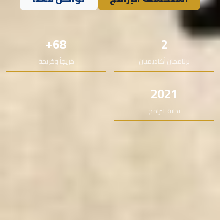
68+
2
برنامجان أكاديميان
خريجاً وخريجة
2021
بداية البرامج