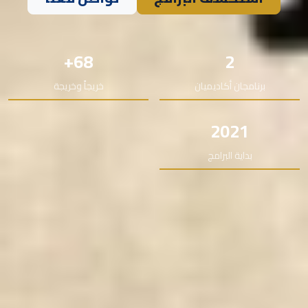
68+
2
برنامجان أكاديميان
خريجاً وخريجة
2021
بداية البرامج