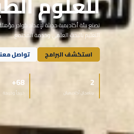
للعلوم الطب
نصنع بيئة أكاديمية حديثة لإعداد كوادر مؤهلة 
التعليم بالبحث العلمي وخدمة المجتمع.
استكشف البرامج
تواصل معنا
68+
2
برنامجان أكاديميان
خريجاً وخريجة