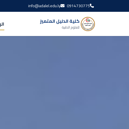
info@adalel.edu.ly
0914730775
كلية الدليل المتميز
ال
للعلوم الطبية