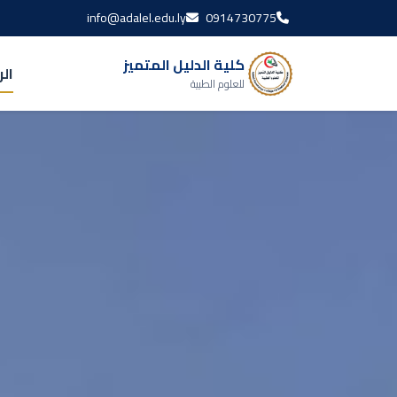
info@adalel.edu.ly
0914730775
كلية الدليل المتميز
ال
للعلوم الطبية