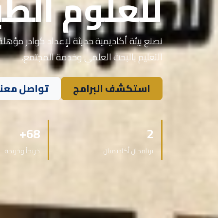
للعلوم الطب
نصنع بيئة أكاديمية حديثة لإعداد كوادر مؤهلة 
التعليم بالبحث العلمي وخدمة المجتمع.
استكشف البرامج
تواصل معنا
68+
2
برنامجان أكاديميان
خريجاً وخريجة