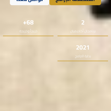
68+
2
برنامجان أكاديميان
خريجاً وخريجة
2021
بداية البرامج