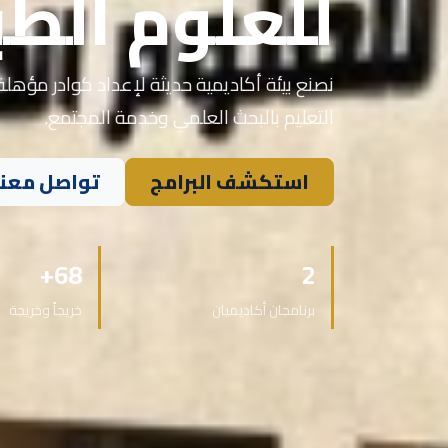
للعلوم الطب
نصنع بيئة أكاديمية حديثة لإعداد كوادر مؤهلة 
التعليم بالبحث العلمي وخدمة المجتمع.
استكشف البرامج
تواصل معنا
68+
2
برنامجان أكاديميان
خريجاً وخريجة