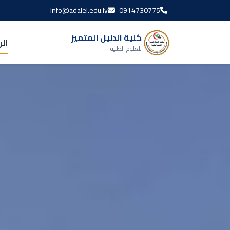
info@adalel.edu.ly
0914730775
كلية الدليل المتميز
ال
للعلوم الطبية