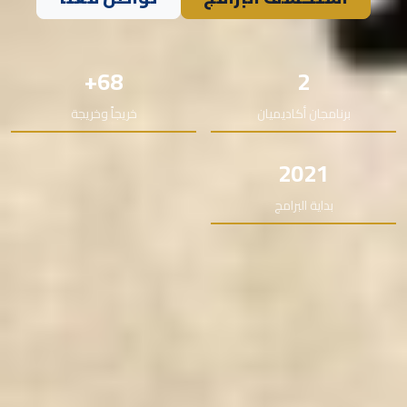
68+
2
برنامجان أكاديميان
خريجاً وخريجة
2021
بداية البرامج