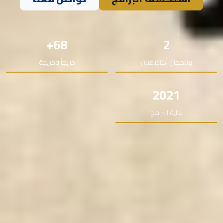
68+
2
برنامجان أكاديميان
خريجاً وخريجة
2021
بداية البرامج