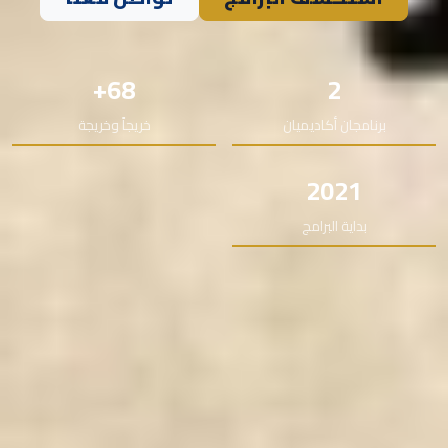
68+
2
برنامجان أكاديميان
خريجاً وخريجة
2021
بداية البرامج