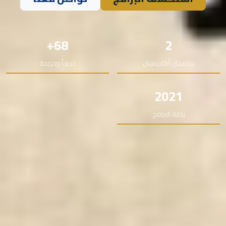
68+
2
برنامجان أكاديميان
خريجاً وخريجة
2021
بداية البرامج