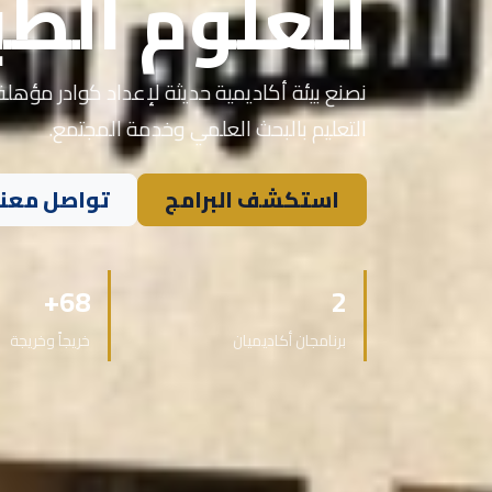
للعلوم الطب
نصنع بيئة أكاديمية حديثة لإعداد كوادر مؤهلة 
التعليم بالبحث العلمي وخدمة المجتمع.
استكشف البرامج
تواصل معنا
68+
2
برنامجان أكاديميان
خريجاً وخريجة