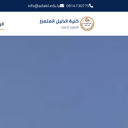
info@adalel.edu.ly
0914730775
كلية الدليل المتميز
ال
للعلوم الطبية